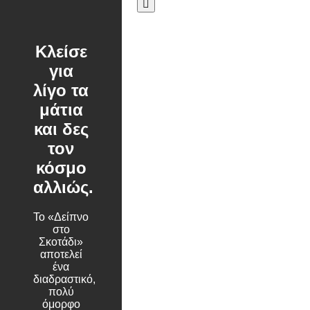
Search
Κλείσε
για
λίγο τα
μάτια
και δες
τον
κόσμο
αλλιώς.
Το «Δείπνο
στο
Σκοτάδι»
αποτελεί
ένα
διαδραστικό,
πολύ
όμορφο