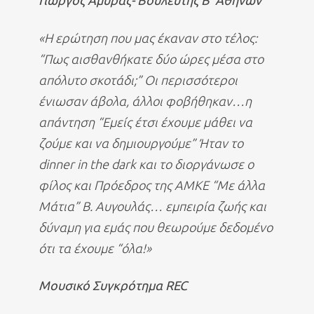
Γιώργος Αμυράς- Βουλευτής Β’ Αθηνών
«Η ερώτηση που μας έκαναν στο τέλος:
“Πως αισθανθήκατε δύο ώρες μέσα στο
απόλυτο σκοτάδι;” Οι περισσότεροι
ένιωσαν άβολα, άλλοι φοβήθηκαν…η
απάντηση “Εμείς έτσι έχουμε μάθει να
ζούμε και να δημιουργούμε” Ήταν το
dinner in the dark και το διοργάνωσε ο
φίλος και Πρόεδρος της ΑΜΚΕ “Με άλλα
Μάτια” Β. Αυγουλάς… εμπειρία ζωής και
δύναμη για εμάς που θεωρούμε δεδομένο
ότι τα έχουμε “όλα!»
Μουσικό Συγκρότημα REC