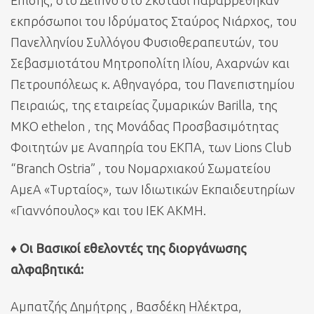
Επίσης, στο Δείπνο στο Σκοτάδι παραβρέθηκαν
εκπρόσωποι του Ιδρύματος Σταύρος Νιάρχος, του
Πανελληνίου Συλλόγου Φυσιοθεραπευτών, του
Σεβασμιοτάτου Μητροπολίτη Ιλίου, Αχαρνών και
Πετρουπόλεως κ. Αθηναγόρα, του Πανεπιστημίου
Πειραιώς, της εταιρείας ζυμαρικών Barilla, της
ΜΚΟ ethelon , της Μονάδας Προσβασιμότητας
Φοιτητών με Αναπηρία του ΕΚΠΑ, των Lions Club
“Branch Ostria” , του Νομαρχιακού Σωματείου
ΑμεΑ «Τυρταίος», των Ιδιωτικών Εκπαιδευτηρίων
«Γιαννόπουλος» και του ΙΕΚ ΑΚΜΗ.
♦ Οι Βασικοί εθελοντές της διοργάνωσης
αλφαβητικά:
Αμπατζής Δημήτρης , Βασδέκη Ηλέκτρα,