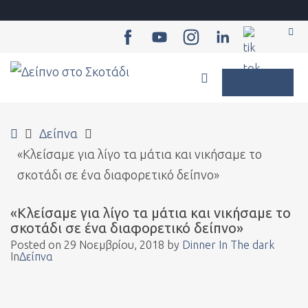
–
Sea
«Κλείσαμε
για
WCAG
λίγο
buttons
τα
Home
μάτια
Δείπνα
και
«Κλείσαμε για λίγο τα μάτια και νικήσαμε το
νικήσαμε
σκοτάδι σε ένα διαφορετικό δείπνο»
το
«Κλείσαμε για λίγο τα μάτια και νικήσαμε το
σκοτάδι
σκοτάδι σε ένα διαφορετικό δείπνο»
σε
Posted on
29 Νοεμβρίου, 2018
by
Dinner In The dark
ένα
In
Δείπνα
διαφορετικό
δείπνο»