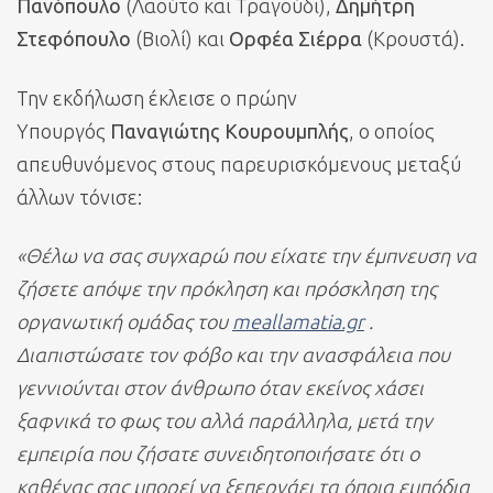
Πανόπουλο
(Λαούτο και Τραγούδι),
Δημήτρη
Στεφόπουλο
(Βιολί) και
Ορφέα Σιέρρα
(Κρουστά).
Την εκδήλωση έκλεισε ο πρώην
Υπουργός
Παναγιώτης Κουρουμπλής
, ο οποίος
απευθυνόμενος στους παρευρισκόμενους μεταξύ
άλλων τόνισε:
«Θέλω να σας συγχαρώ που είχατε την έμπνευση να
ζήσετε απόψε την πρόκληση και πρόσκληση της
οργανωτική ομάδας του
meallamatia.gr
.
Διαπιστώσατε τον φόβο και την ανασφάλεια που
γεννιούνται στον άνθρωπο όταν εκείνος χάσει
ξαφνικά το φως του αλλά παράλληλα, μετά την
εμπειρία που ζήσατε συνειδητοποιήσατε ότι ο
καθένας σας μπορεί να ξεπερνάει τα όποια εμπόδια