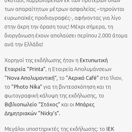
σκοτάδι, λαμβανομένων εκ των προτέρων όλων
των απαραίτητων μέτρων ασφαλείας –τηρούνται
ευρωπαϊκές προδιαγραφές-, αφήνοντας για λίγο
στην άκρη την όραση τους! Μέχρι σήμερα, τη
διοργάνωση έχουν απολαύσει περίπου 2.000 άτομα
ανά την Ελλάδα!
Χορηγοί της εκδήλωσης ήταν η
Εκτυπωτική
Εταιρεία “Printa”
, η Εταιρεία Απολυμάνσεων
“Nova Απολυμαντική”,
το
“Αερικό Café”
στο Ίλιον,
το
“Photo Nika”
για τη βιντεοσκόπηση και τη
φωτογραφική κάλυψη της εκδήλωσης, το
Βιβλιοπωλείο “Στόχος”
και οι
Μπάρες
Δημητριακών “Nicky’s”.
Μεγάλοι υποστηρικτές της εκδήλωσης: το
ΙΕΚ