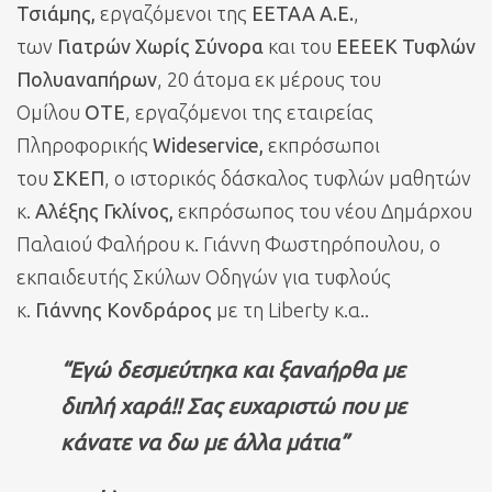
Τσιάμης,
εργαζόμενοι της
ΕΕΤΑΑ Α.Ε.
,
των
Γιατρών Χωρίς Σύνορα
και του
ΕΕΕΕΚ Τυφλών
Πολυαναπήρων
, 20 άτομα εκ μέρους του
Ομίλου
ΟΤΕ
, εργαζόμενοι της εταιρείας
Πληροφορικής
Wideservice,
εκπρόσωποι
του
ΣΚΕΠ
, ο ιστορικός δάσκαλος τυφλών μαθητών
κ.
Αλέξης Γκλίνος,
εκπρόσωπος του νέου Δημάρχου
Παλαιού Φαλήρου κ. Γιάννη Φωστηρόπουλου, ο
εκπαιδευτής Σκύλων Οδηγών για τυφλούς
κ.
Γιάννης Κονδράρος
με τη Liberty κ.α..
“Εγώ δεσμεύτηκα και ξαναήρθα με
διπλή χαρά!! Σας ευχαριστώ που με
κάνατε να δω με άλλα μάτια”