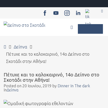
–
Sea
Πέτυχε
και
WCAG
το
buttons
καλοκαιρινό,
Home
14ο
Δείπνα
Δείπνο
Πέτυχε και το καλοκαιρινό, 14ο Δείπνο στο
στο
Σκοτάδι στην Αθήνα!
Σκοτάδι
Πέτυχε και το καλοκαιρινό, 14ο Δείπνο στο
στην
Σκοτάδι στην Αθήνα!
Αθήνα!
Posted on
20 Ιουνίου, 2019
by
Dinner In The dark
In
Δείπνα